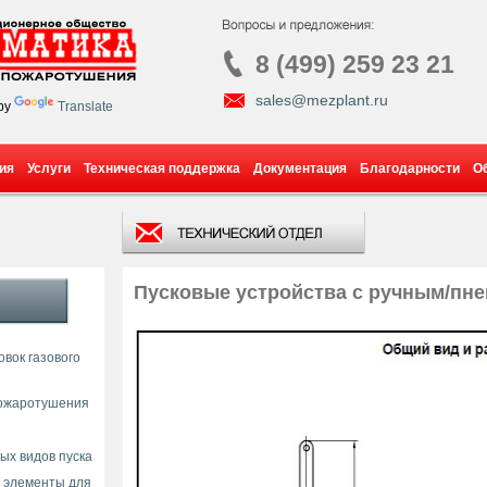
8 (499) 259 23 21
sales@mezplant.ru
by
Translate
ия
Услуги
Техническая поддержка
Документация
Благодарности
О
Пусковые устройства с ручным/пн
вок газового
пожаротушения
ых видов пуска
 элементы для