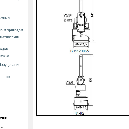
нитным
ским приводом
вматическим
водом
 пуска
борудования
ановок