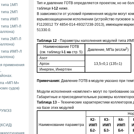
Тип и давление ГОТВ опре­деляется проектом, но не бол
 типа 1МП
таблице
I-12
ниже
.
 типа 2МП
В зависимости от условий применения модули могут ко
я типа ИМП
взрывозащищенном исполнении (устройство пусковое 
F1120012 ТУ 4854-014-49327238-2013), имеющем марки
 типа 1МП-Л
51330.0.
баллона)
 типа 2МП-Л
Таблица
12
- Параметры наполнения модулей типа ИМ
баллона)
Наименование ГОТВ
2
Давление, МПа (кгс/см
)
я типа ИМП-Л
(см. таблицу
I-1
на
стр. 5
)
баллона)
Азот
Аргон
13,5
±
0,1 (135
±
1)
ля применения
Инерген, Инертген
,
айонах.
Примечания:
Давление ГОТВ в модуле указано при темп
ипа «МП-М»
ских судов)
Модули исполнения «комплект» могут по требованию зак
Габаритные и присоединительные размеры коллекторов
Таблица
13
– Технические характеристики коллекторов
на базе этих модулей
 РУМЭЗ
Нор
К2-
К3-
К4-
Наименование параметра
 (КСИД)
ИМП
ИМП
ИМП
Б2-
Б3-
Б4-
пожаротушения