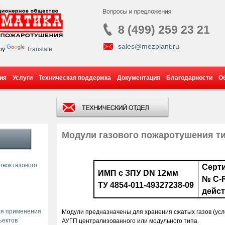
8 (499) 259 23 21
sales@mezplant.ru
by
Translate
ия
Услуги
Техническая поддержка
Документация
Благодарности
О
Модули газового пожаротушения т
вок газового
Серт
ИМП с ЗПУ DN 12мм
№ C-R
ТУ 4854-011-49327238-09
дейст
ля применения
Модули предназначены для хранения сжатых газов (ус
ъектов
АУГП централизованного или модульного типа.