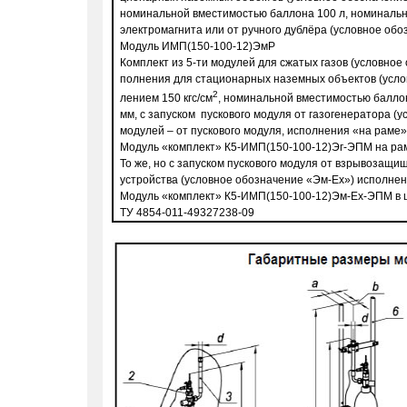
номинальной вместимостью баллона 100 л, номинальны
электромагнита или от ручного дублёра (условное об
Модуль ИМП(150-100-12)ЭмР
Комплект из 5-ти модулей для сжатых газов (условное
полнения для стационарных наземных объектов (усло
2
лением 150 кгс/см
, номинальной вместимостью балло
мм, с запуском пускового модуля от газогенератора (у
модулей – от пускового модуля, исполнения «на раме»
Модуль «комплект» К5-ИМП(150-100-12)Эг-ЭПМ на ра
То же, но с запуском пускового модуля от взрывозащи
устройства (условное обо­значение «Эм-Ех») исполнен
Модуль «комплект» К5-ИМП(150-100-12)Эм-Ех-ЭПМ в 
ТУ 4854-011-49327238-09