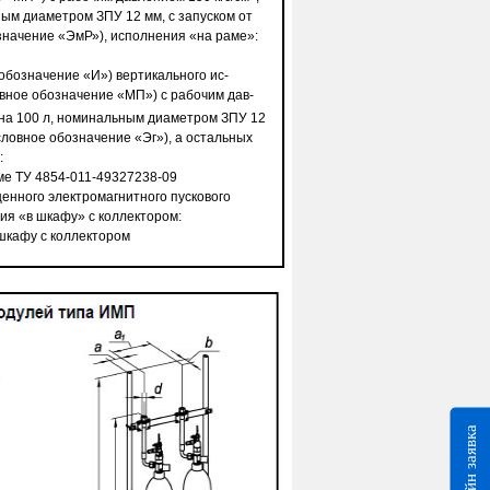
м диаметром ЗПУ 12 мм, с за­пуском от
означение «ЭмР»), исполнения «на раме»:
 обозначение «И») вертикального ис­
вное обозначение «МП») с рабочим дав­
на 100 л, номинальным диаметром ЗПУ 12
словное обо­значение «Эг»), а остальных
:
ме ТУ 4854-011-49327238-09
щенного электромагнитного пускового
ия «в шкафу» с коллектором:
шкафу с коллектором
Онлайн заявка