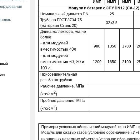
ИМП
ИМП
ИМП
борудования
Модули и батареи с ЗПУ
DN
12 (СА-12)
Номинальный диаметр
DN
25
ановок
Труба по ГОСТ 8734-75
32х3,5
(материал Сталь 20)
Длина коллектора, мм, не
более
- для модулей
980
1350
1700
2
вместимостью 40л
- для модулей
вместимостью 60, 80 и
1200
1650
2100
2
100 л.
Присоединительная
резьба патрубков
МПа
Рабочее давление,
2
(кгс/см
)
МПа
Пробное давление,
2
(кгс/см
)
Примеры условных обозначений модулей типа ИМП пр
Модуль для сжатых газов (условное обозначение «И»)
ционарных наземных объектов (условное обозначение