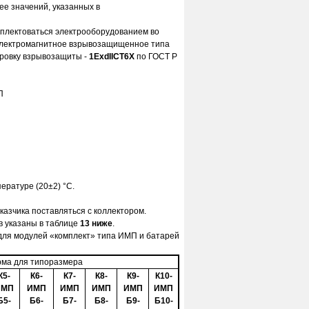
ее значений, указанных в
мплектоваться электрооборудованием во
электромагнитное взрывозащищенное типа
ровку взрывозащиты -
1ExdIICT6Х
по ГОСТ Р
П
ературе (20±2) °С.
азчика поставляться с коллектором.
 указаны в таблице
13
ниже
.
 для модулей «комплект» типа ИМП и батарей
ма для типоразмера
К5-
К6-
К7-
К8-
К9-
К10-
ИМП
ИМП
ИМП
ИМП
ИМП
ИМП
Б5-
Б6-
Б7-
Б8-
Б9-
Б10-