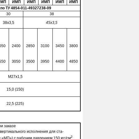
ИМП
ИМП
ИМП
ИМП
ИМП
ИМП
 по ТУ 4854-011-49327238-09
30
38
38х3,5
45х3,5
050
2400
2850
3100
3450
3800
550
3050
3500
3950
4400
4850
М27х1,5
15,0 (150)
22,5 (225)
и заказе
 вертикального исполнения для ста­
2
 «МП») с рабочим давлением 150 кгс/см
,