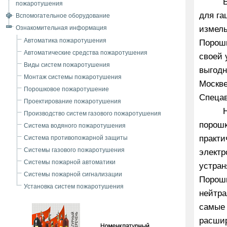
пожаротушения
для га
Вспомогательное оборудование
измель
Ознакомительная информация
Автоматика пожаротушения
Порошк
Автоматические средства пожаротушения
своей 
Виды систем пожаротушения
выгодн
Монтаж системы пожаротушения
Москве
Порошковое пожаротушение
Спецав
Проектирование пожаротушения
Производство систем газового пожаротушения
порошк
Система водяного пожаротушения
практи
Система противопожарной защиты
Системы газового пожаротушения
электр
Системы пожарной автоматики
устран
Системы пожарной сигнализации
Порошк
Установка систем пожаротушения
нейтра
самые 
расшир