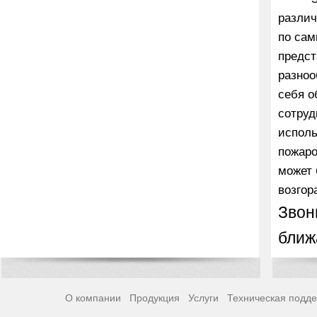
различ
по сам
предст
разноо
себя о
сотруд
исполь
пожаро
может 
возгор
Звон
ближ
О компании
Продукция
Услуги
Техническая подд