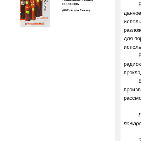
данное
исполь
разлож
для по
исполь
радиок
прокла
произв
рассмо
пожар