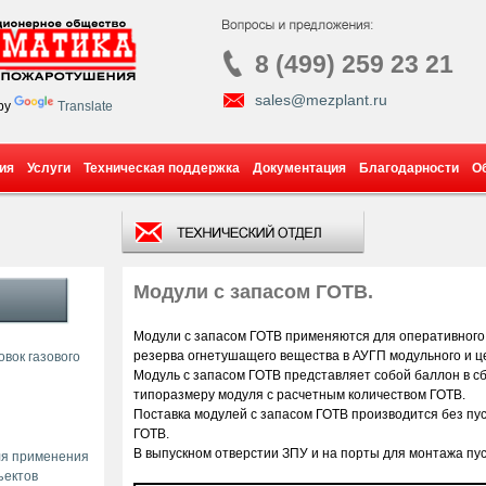
8 (499) 259 23 21
sales@mezplant.ru
by
Translate
ия
Услуги
Техническая поддержка
Документация
Благодарности
О
Модули с запасом ГОТВ.
Модули с запасом ГОТВ применяются для оперативного 
резерва огнетушащего вещества в АУГП модульного и ц
вок газового
Модуль с запасом ГОТВ представляет собой баллон в с
типоразмеру модуля с расчетным количеством ГОТВ.
Поставка модулей с запасом ГОТВ производится без пус
ГОТВ.
В выпускном отверстии ЗПУ и на порты для монтажа пус
ля применения
ъектов