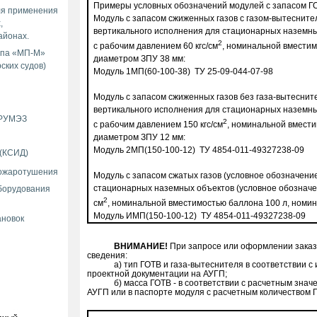
Примеры условных обозначений модулей с запасом ГО
ля применения
Модуль с запасом сжиженных газов с газом-вытесните
,
вертикального исполнения для стационарных наземны
айонах.
2
с рабочим давлением 60 кгс/см
, номинальной вмести
ипа «МП-М»
диаметром ЗПУ 38 мм:
ских судов)
Модуль 1МП(60-100-38) ТУ 25-09-044-07-98
Модуль с запасом сжиженных газов без газа-вытеснит
вертикального исполнения для стационарных наземны
 РУМЭЗ
2
с рабочим давлением 150 кгс/см
, номинальной вмест
диаметром ЗПУ 12 мм:
Модуль 2МП(150-100-12) ТУ 4854-011-49327238-09
 (КСИД)
пожаротушения
Модуль с запасом сжатых газов (условное обозначени
стационарных наземных объектов (условное обозначен
борудования
2
см
, номинальной вместимостью баллона 100 л, номи
Модуль ИМП(150-100-12) ТУ 4854-011-49327238-09
ановок
ВНИМАНИЕ!
При запросе или оформлении заказ
сведения:
а) тип ГОТВ и газа-вытеснителя в соответствии с
проектной документации на АУГП;
б) масса ГОТВ - в соответствии с расчетным зна
АУГП или в паспорте модуля с расчетным количеством 