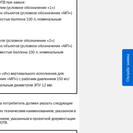
ТВ при заказе:
лем (условное обозначение «1»)
х объектов (условное обозначение «МП»)
мостью баллона 100 л, номинальным
еля (условное обозначение «2»)
х объектов (условное обозначение «МП»)
имостью баллона 100 л, номинальным
Онлайн заявка
е «И») вертикального исполнения для
ие «МП») с рабочим давлением 150 кгс/
нальным диаметром ЗПУ 12 мм:
а потребитель должен указать следующие
 их техническим наименованием, указанном в
чением, указанным в проектной документации
ГОТВ.