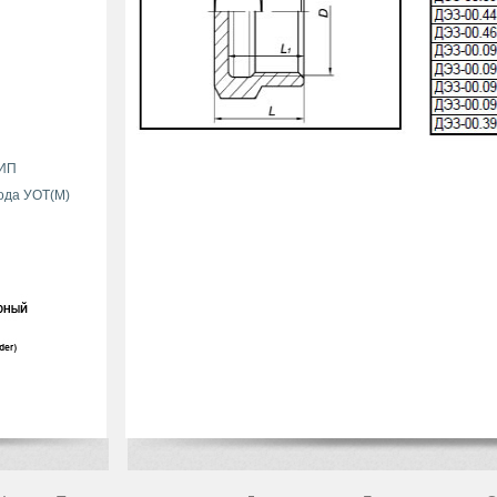
БИП
ода УОТ(М)