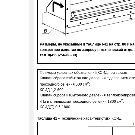
Размеры, не указанные в таблице
I-41
на стр. 80
и на
конкретное изделие по запросу в технический отдел
тел. 8(499)256-88-30).
Примеры условных обозначений КСИД при заказе
Клапан сброса избыточного давления с давлением отк
2
проходного сечения 600 см
:
КСИД-1,2-600
Клапан сброса избыточного давления теплоизолирова
2
кПа и с площадью проходного сечения 1800 см
:
КСИД(Т)-0,5-1800
Таблица
41
– Технические характеристики КСИД