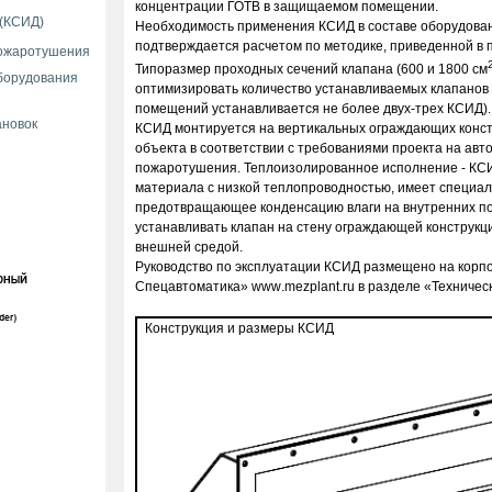
концентрации ГОТВ в защищаемом помещении.
 (КСИД)
Необходимость применения КСИД в составе оборудован
подтверждается расчетом по методике, приведенной в 
пожаротушения
Типоразмер проходных сечений клапана (600 и 1800 см
борудования
оптимизировать количество устанавливаемых клапанов
помещений устанавливается не более двух-трех КСИД).
ановок
КСИД монтируется на вертикальных ограждающих констр
объекта в соответствии с требованиями проекта на авт
пожаротушения. Теплоизолированное исполнение - КСИД
материала с низкой теплопроводностью, имеет специа
предотвращающее конденсацию влаги на внутренних по
устанавливать клапан на стену ограждающей конструкц
внешней средой.
Руководство по эксплуатации КСИД размещено на корп
Спецавтоматика»
www
.
mezplant
.
ru
в разделе «Техничес
Конструкция и размеры КСИД