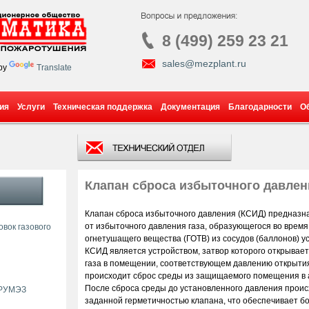
8 (499) 259 23 21
sales@mezplant.ru
by
Translate
ия
Услуги
Техническая поддержка
Документация
Благодарности
О
Клапан сброса избыточного давлен
Клапан сброса избыточного давления (КСИД) предназн
от избыточного давления газа, образующегося во время
вок газового
огнетушащего вещества (ГОТВ) из сосудов (баллонов) у
КСИД является устройством, затвор которого открывае
газа в помещении, соответствующем давлению открытия
происходит сброс среды из защищаемого помещения в 
После сброса среды до установленного давления происх
 РУМЭЗ
заданной герметичностью клапана, что обеспечивает 