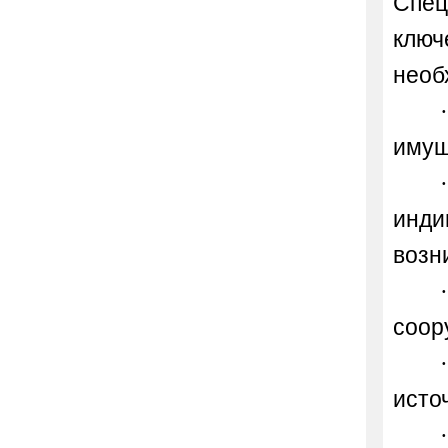
Спец
ключ
необ
имущ
инди
возн
соор
исто