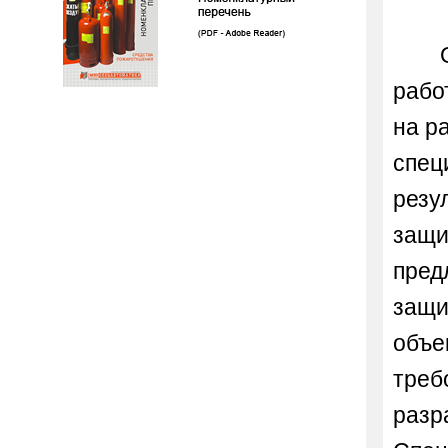
рабо
на р
спец
резу
защи
пред
защи
объе
треб
разр