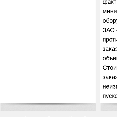
факт
мини
обор
ЗАО 
прот
зака
объе
Стои
зака
неиз
пуск