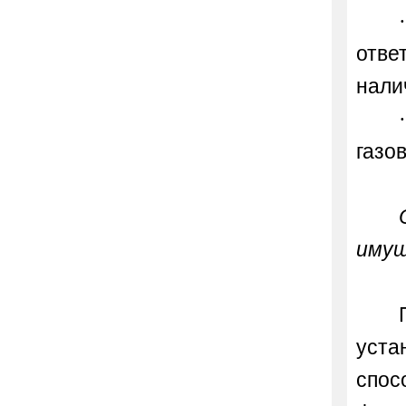
отве
нали
газо
иму
уста
спос