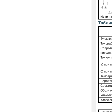
Источн
Табли
Электри
Ток сра
Сопроти
нителя,
Ток кон
а) при 
б) при 
Темпер
Вероятн
Срок го
Обознач
Упаковк
Класс о