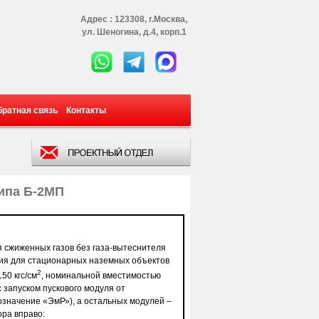
Адрес : 123308, г.Москва,
ул. Шеногина, д.4, корп.1
братная связь
Контакты
ипа Б-2МП
я сжиженных газов без газа-вытеснителя
ния для стационарных наземных объектов
2
50 кгс/см
, номинальной вместимостью
 запуском пускового модуля от
бозначение «ЭмР»), а остальных модулей –
ора вправо: