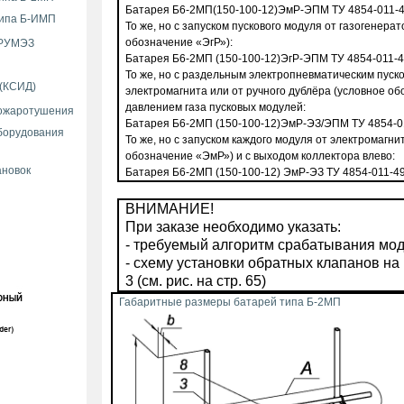
Батарея Б6-2МП(150-100-12)ЭмР-ЭПМ ТУ 4854-011-
типа Б-ИМП
То же, но с запуском пускового модуля от газогенера
обозначение «ЭгР»):
 РУМЭЗ
Батарея Б6-2МП (150-100-12)ЭгР-ЭПМ ТУ 4854-011-
То же, но с раздельным электропневматическим пуско
 (КСИД)
электромагнита или от ручного дублёра (условное о
давлением газа пусковых модулей:
пожаротушения
Батарея Б6-2МП (150-100-12)ЭмР-ЭЗ/ЭПМ ТУ 4854-0
борудования
То же, но с запуском каждого модуля от электромагни
обозначение «ЭмР») и с выходом коллектора влево:
ановок
Батарея Б6-2МП (150-100-12) ЭмР-ЭЗ ТУ 4854-011-4
ВНИМАНИЕ!
При заказе необходимо указать:
- требуемый алгоритм срабатывания мод
- схему установки обратных клапанов на 
3 (см. рис.
на стр. 65
)
Габаритные размеры батарей типа Б-2МП