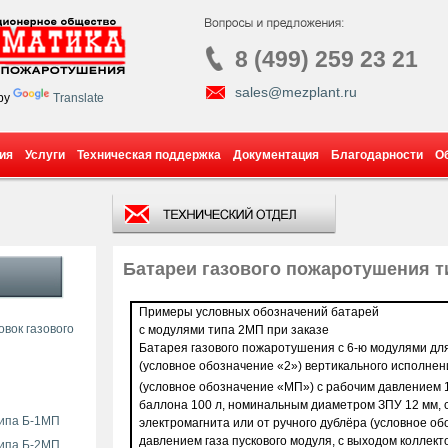
8 (499) 259 23 21
sales@mezplant.ru
by
Translate
ия
Услуги
Техническая поддержка
Документация
Благодарности
О
Батареи газового пожаротушения т
Примеры условных обозначений батарей
вок газового
с модулями типа 2МП при заказе
Батарея газового пожаротушения с 6-ю модулями дл
(условное обозначение «2») вертикального исполне
(условное обозначение «МП») с рабочим давлением 1
баллона 100 л, номинальным диаметром ЗПУ 12 мм, с
типа Б-1МП
электромагнита или от ручного дублёра (условное о
давлением газа пускового модуля, с выходом коллект
типа Б-2МП