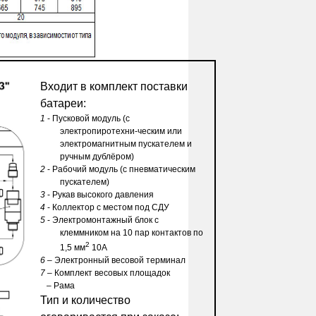
Входит в комплект поставки
батареи:
1
- Пусковой модуль (с
электропиротехни-ческим или
электромагнитным пускателем и
ручным дублёром)
2
- Рабочий модуль (с пневматическим
пускателем)
3
- Рукав высокого давления
4
- Коллектор с местом под СДУ
5
- Электромонтажный блок с
клеммником на 10 пар контактов по
2
1,5 мм
10А
6
– Электронный весовой терминал
7
– Комплект весовых площадок
– Рама
Тип и количество