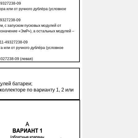
49327238-09
тора или от ручного дублёра (условное
49327238-09
м, с запуском пусковых модулей от
бозначение «ЭмР»), а остальных модулей –
11-49327238-09
та или от ручного дублёра (условное
9327238-09 (левая)
улей батареи;
коллекторе по варианту 1, 2 или