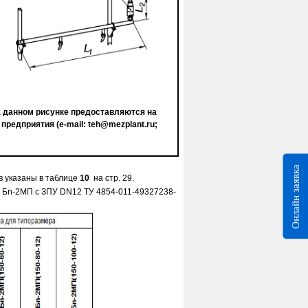
а данном рисунке предоставляются на
 предприятия (
e
-
mail
:
teh
@
mezplant
.
ru
;
Онлайн заявка
 указаны в таблице
10
на стр. 29
.
 Б
n
-2МП
c
ЗПУ
DN
12 ТУ 4854-011-49327238-