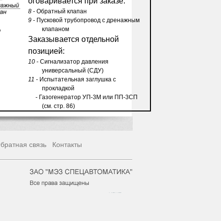
оговаривается при заказе:
8
- Обратный клапан
9
- Пусковой трубопровод с дренажным
клапаном
Заказывается отдельной
позицией:
10
- Сигнализатор давления
универсальный (СДУ)
11
- Испытательная заглушка с
прокладкой
- Газогенератор УП-3М или ПП-3СП
(см. стр.
86
)
братная связь
Контакты