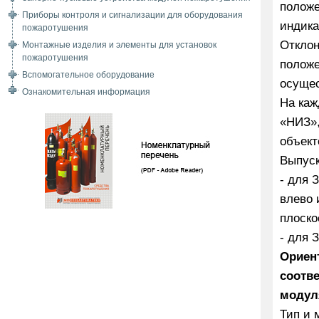
положе
Приборы контроля и сигнализации для оборудования
индика
пожаротушения
Отклон
Монтажные изделия и элементы для установок
пожаротушения
положе
Вспомогательное оборудование
осущес
Ознакомительная информация
На ка
«НИЗ»,
объект
Выпуск
- для
влево 
плоско
- для
Ориен
соотв
модул
Тип и 