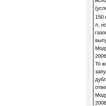
исп
(усл
150 
л, н
газо
вып
Моду
2006
То ж
запу
дубл
отв
Моду
2006