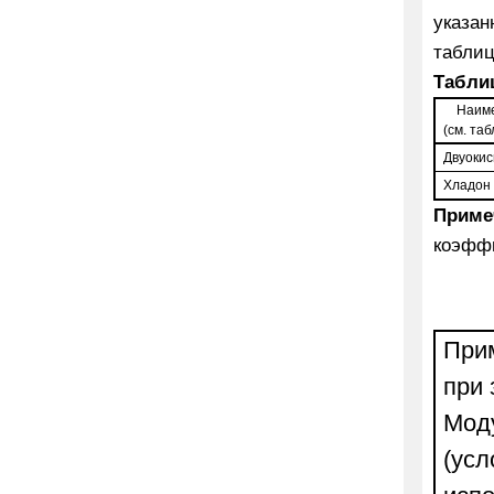
указан
табли
Табли
Наим
(см. та
Двуокис
Хладон
Приме
коэффи
При
при 
Моду
(усл