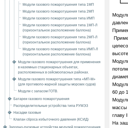
Модули газового пожаротушения типа 1МП
Модули газового пожаротушения типа 2МП
Модули
Модули газового пожаротушения типа ИМП
давлен
Модули газового пожаротушения типа 1МП-Л
Примен
(горизонтальное расположение баллона)
Модули газового пожаротушения типа 2МП-Л
Примен
(горизонтальное расположение баллона)
целесо
Модули газового пожаротушения типа ИМП-Л
высоте
(горизонтальное расположение баллона)
Модуль
Модули газового пожаротушения для применения
в наземных стационарных объектах,
потолк
расположенных в сейсмоопасных районах.
диамет
Модули газового пожаротушения типа «МП-М»
Модули
(для противопо-жарной защиты морских судов)
Модули с запасом ГОТВ.
60 до 
Батареи газового пожаротушения
Модуль
Распределительные устройства типа РУМЭЗ
массы 
Насадки газовые
главу
I
Клапан сброса избыточного давления (КСИД)
На защ
Запорно-пусковые устройства модулей пожаротушения